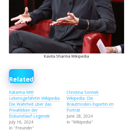
Kavita Sharma Wikipedia
Related
Katarina Witt
Christina Sonnek
Lebensgefährtin Wikipedia:
Wikipedia: Die
Die Wahrheit über das
Brautmoden-Expertin im
Privatleben der
Porträt
Eiskunstlauf-Legende
June 28, 2024
July 16, 2024
In "Wikipedia"
In "Freundin"