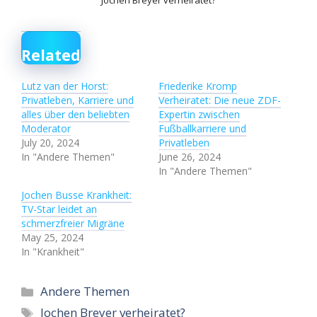
Jochen Breyer verheiratet?
Related
Lutz van der Horst:
Friederike Kromp
Privatleben, Karriere und
Verheiratet: Die neue ZDF-
alles über den beliebten
Expertin zwischen
Moderator
Fußballkarriere und
July 20, 2024
Privatleben
In "Andere Themen"
June 26, 2024
In "Andere Themen"
Jochen Busse Krankheit:
TV-Star leidet an
schmerzfreier Migräne
May 25, 2024
In "Krankheit"
Categories
Andere Themen
Tags
Jochen Breyer verheiratet?