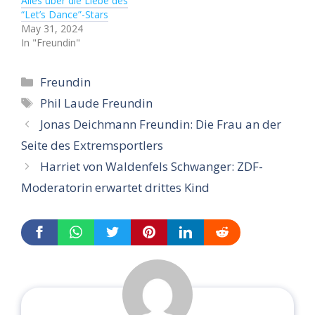
Alles über die Liebe des
“Let’s Dance”-Stars
May 31, 2024
In "Freundin"
Categories
Freundin
Tags
Phil Laude Freundin
Jonas Deichmann Freundin: Die Frau an der
Seite des Extremsportlers
Harriet von Waldenfels Schwanger: ZDF-
Moderatorin erwartet drittes Kind