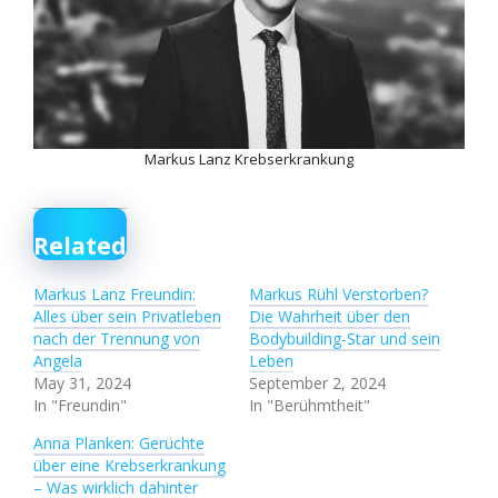
Markus Lanz Krebserkrankung
Related
Markus Lanz Freundin:
Markus Rühl Verstorben?
Alles über sein Privatleben
Die Wahrheit über den
nach der Trennung von
Bodybuilding-Star und sein
Angela
Leben
May 31, 2024
September 2, 2024
In "Freundin"
In "Berühmtheit"
Anna Planken: Gerüchte
über eine Krebserkrankung
– Was wirklich dahinter