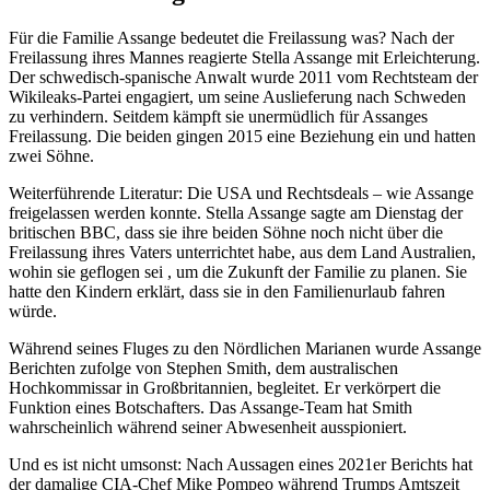
Für die Familie Assange bedeutet die Freilassung was? Nach der
Freilassung ihres Mannes reagierte Stella Assange mit Erleichterung.
Der schwedisch-spanische Anwalt wurde 2011 vom Rechtsteam der
Wikileaks-Partei engagiert, um seine Auslieferung nach Schweden
zu verhindern. Seitdem kämpft sie unermüdlich für Assanges
Freilassung. Die beiden gingen 2015 eine Beziehung ein und hatten
zwei Söhne.
Weiterführende Literatur: Die USA und Rechtsdeals – wie Assange
freigelassen werden konnte. Stella Assange sagte am Dienstag der
britischen BBC, dass sie ihre beiden Söhne noch nicht über die
Freilassung ihres Vaters unterrichtet habe, aus dem Land Australien,
wohin sie geflogen sei , um die Zukunft der Familie zu planen. Sie
hatte den Kindern erklärt, dass sie in den Familienurlaub fahren
würde.
Während seines Fluges zu den Nördlichen Marianen wurde Assange
Berichten zufolge von Stephen Smith, dem australischen
Hochkommissar in Großbritannien, begleitet. Er verkörpert die
Funktion eines Botschafters. Das Assange-Team hat Smith
wahrscheinlich während seiner Abwesenheit ausspioniert.
Und es ist nicht umsonst: Nach Aussagen eines 2021er Berichts hat
der damalige CIA-Chef Mike Pompeo während Trumps Amtszeit