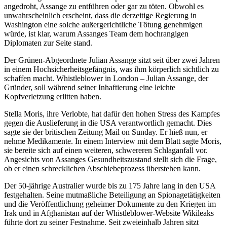
angedroht, Assange zu entführen oder gar zu töten. Obwohl es
unwahrscheinlich erscheint, dass die derzeitige Regierung in
Washington eine solche außergerichtliche Tötung genehmigen
würde, ist klar, warum Assanges Team dem hochrangigen
Diplomaten zur Seite stand.
Der Grünen-Abgeordnete Julian Assange sitzt seit über zwei Jahren
in einem Hochsicherheitsgefängnis, was ihm körperlich sichtlich zu
schaffen macht. Whistleblower in London – Julian Assange, der
Gründer, soll während seiner Inhaftierung eine leichte
Kopfverletzung erlitten haben.
Stella Moris, ihre Verlobte, hat dafür den hohen Stress des Kampfes
gegen die Auslieferung in die USA verantwortlich gemacht. Dies
sagte sie der britischen Zeitung Mail on Sunday. Er hieß nun, er
nehme Medikamente. In einem Interview mit dem Blatt sagte Moris,
sie bereite sich auf einen weiteren, schwereren Schlaganfall vor.
Angesichts von Assanges Gesundheitszustand stellt sich die Frage,
ob er einen schrecklichen Abschiebeprozess überstehen kann.
Der 50-jährige Australier wurde bis zu 175 Jahre lang in den USA
festgehalten. Seine mutmaßliche Beteiligung an Spionagetätigkeiten
und die Veröffentlichung geheimer Dokumente zu den Kriegen im
Irak und in Afghanistan auf der Whistleblower-Website Wikileaks
führte dort zu seiner Festnahme. Seit zweieinhalb Jahren sitzt