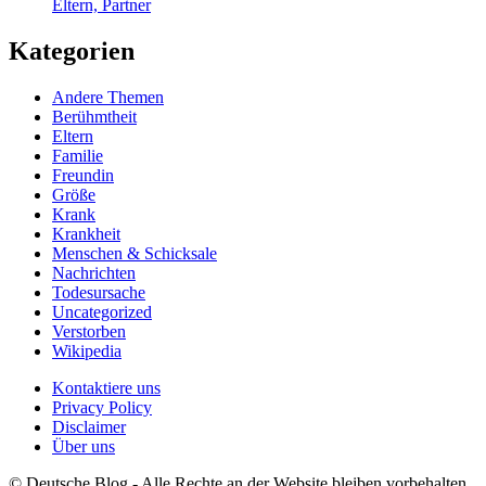
Eltern, Partner
Kategorien
Andere Themen
Berühmtheit
Eltern
Familie
Freundin
Größe
Krank
Krankheit
Menschen & Schicksale
Nachrichten
Todesursache
Uncategorized
Verstorben
Wikipedia
Kontaktiere uns
Privacy Policy
Disclaimer
Über uns
© Deutsche Blog - Alle Rechte an der Website bleiben vorbehalten.