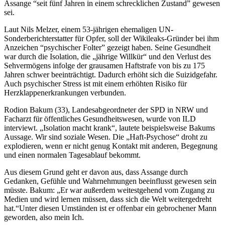
Assange “seit fünf Jahren in einem schrecklichen Zustand” gewesen
sei.
Laut Nils Melzer, einem 53-jährigen ehemaligen UN-
Sonderberichterstatter für Opfer, soll der Wikileaks-Gründer bei ihm
Anzeichen “psychischer Folter” gezeigt haben. Seine Gesundheit
war durch die Isolation, die „jährige Willkür“ und den Verlust des
Sehvermögens infolge der grausamen Haftstrafe von bis zu 175
Jahren schwer beeinträchtigt. Dadurch erhöht sich die Suizidgefahr.
Auch psychischer Stress ist mit einem erhöhten Risiko für
Herzklappenerkrankungen verbunden.
Rodion Bakum (33), Landesabgeordneter der SPD in NRW und
Facharzt für öffentliches Gesundheitswesen, wurde von ILD
interviewt. „Isolation macht krank“, lautete beispielsweise Bakums
Aussage. Wir sind soziale Wesen. Die „Haft-Psychose“ droht zu
explodieren, wenn er nicht genug Kontakt mit anderen, Begegnung
und einen normalen Tagesablauf bekommt.
Aus diesem Grund geht er davon aus, dass Assange durch
Gedanken, Gefühle und Wahrnehmungen beeinflusst gewesen sein
müsste. Bakum: „Er war außerdem weitestgehend vom Zugang zu
Medien und wird lernen müssen, dass sich die Welt weitergedreht
hat.“Unter diesen Umständen ist er offenbar ein gebrochener Mann
geworden, also mein Ich.