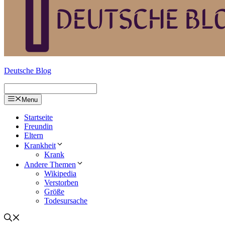
Deutsche Blog
Menu
Startseite
Freundin
Eltern
Krankheit
Krank
Andere Themen
Wikipedia
Verstorben
Größe
Todesursache