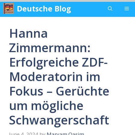
Skip
Deutsche Blog
Me
to
content
Hanna
Zimmermann:
Erfolgreiche ZDF-
Moderatorin im
Fokus – Gerüchte
um mögliche
Schwangerschaft
June 4, 2024
by
Maryam Qasim