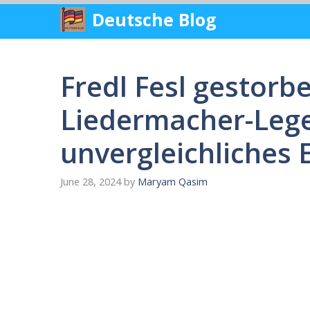
Skip
Deutsche Blog
to
content
Fredl Fesl gestorb
Liedermacher-Lege
unvergleichliches 
June 28, 2024
by
Maryam Qasim