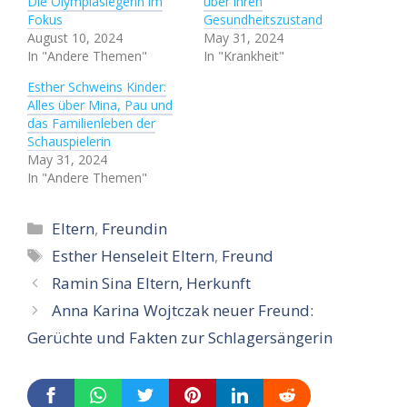
Die Olympiasiegerin im
über ihren
Fokus
Gesundheitszustand
August 10, 2024
May 31, 2024
In "Andere Themen"
In "Krankheit"
Esther Schweins Kinder:
Alles über Mina, Pau und
das Familienleben der
Schauspielerin
May 31, 2024
In "Andere Themen"
Categories
Eltern
,
Freundin
Tags
Esther Henseleit Eltern
,
Freund
Ramin Sina Eltern, Herkunft
Anna Karina Wojtczak neuer Freund:
Gerüchte und Fakten zur Schlagersängerin