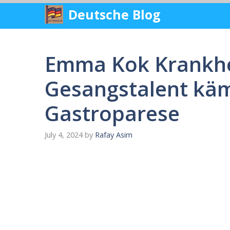
Skip
Deutsche Blog
to
content
Emma Kok Krankhe
Gesangstalent käm
Gastroparese
July 4, 2024
by
Rafay Asim