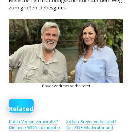
Menschen ein Hoffnungsschimmer auf dem Weg
zum großen Liebesglück.
Bauer Andreas verheiratet
Related
Katrin Vernau verheiratet?
Jochen Breyer verheiratet?
Die neue WDR-Intendantin
Der ZDF-Moderator und