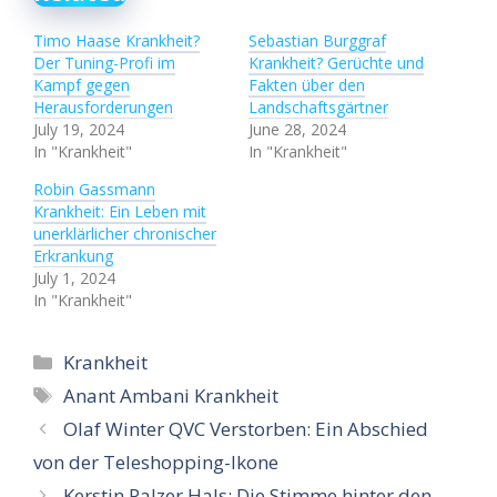
Timo Haase Krankheit?
Sebastian Burggraf
Der Tuning-Profi im
Krankheit? Gerüchte und
Kampf gegen
Fakten über den
Herausforderungen
Landschaftsgärtner
July 19, 2024
June 28, 2024
In "Krankheit"
In "Krankheit"
Robin Gassmann
Krankheit: Ein Leben mit
unerklärlicher chronischer
Erkrankung
July 1, 2024
In "Krankheit"
Categories
Krankheit
Tags
Anant Ambani Krankheit
Olaf Winter QVC Verstorben: Ein Abschied
von der Teleshopping-Ikone
Kerstin Palzer Hals: Die Stimme hinter den