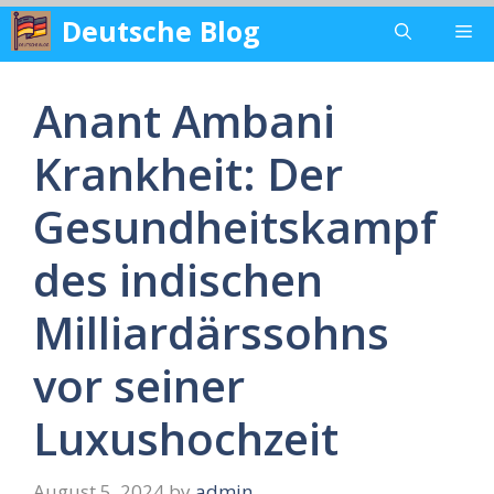
Skip
Deutsche Blog
Me
to
content
Anant Ambani
Krankheit: Der
Gesundheitskampf
des indischen
Milliardärssohns
vor seiner
Luxushochzeit
August 5, 2024
by
admin