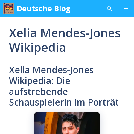
Skip
Deutsche Blog
Me
to
content
Xelia Mendes-Jones
Wikipedia
Xelia Mendes-Jones
Wikipedia: Die
aufstrebende
Schauspielerin im Porträt