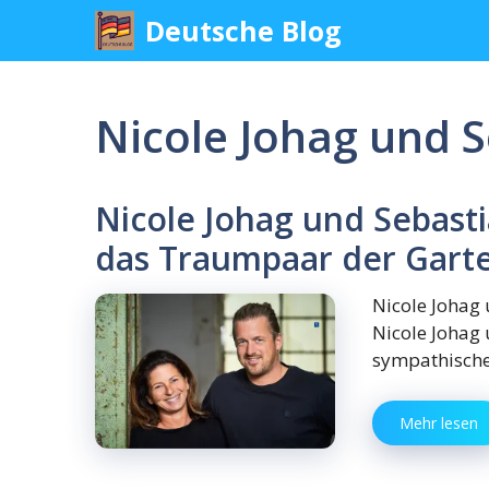
Skip
Deutsche Blog
to
content
Nicole Johag und 
Nicole Johag und Sebast
das Traumpaar der Gart
Nicole Johag 
Nicole Johag 
sympathische
Mehr lesen