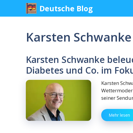
Skip
Deutsche Blog
to
content
Karsten Schwanke
Karsten Schwanke beleuc
Diabetes und Co. im Fok
Karsten Schw
Wettermodera
seiner Sendu
Mehr lesen